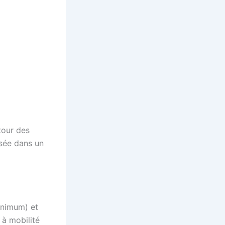
tour des
isée dans un
inimum) et
 à mobilité