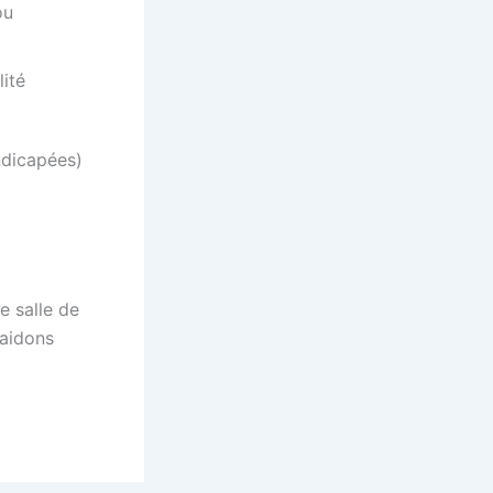
ou
lité
dicapées)
e salle de
 aidons