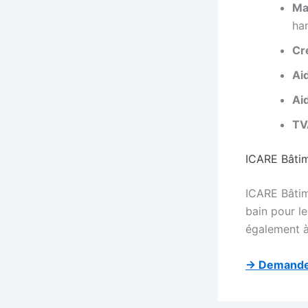
Ma
ha
Cr
Ai
Ai
TV
ICARE Bâtim
ICARE Bâtim
bain pour l
également à
→ Demander