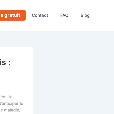
s gratuit
Contact
FAQ
Blog
s :
réduite
’anticiper le
ne maladie,