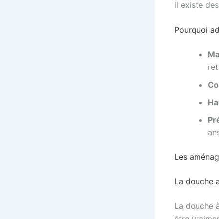
il existe de
Pourquoi ad
Ma
ret
Co
Ha
Pr
an
Les aménag
La douche a
La douche à
être vraimen