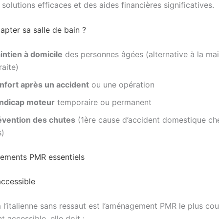
s solutions efficaces et des aides financières significatives.
apter sa salle de bain ?
intien à domicile
des personnes âgées (alternative à la ma
raite)
nfort après un accident
ou une opération
ndicap moteur
temporaire ou permanent
évention des chutes
(1ère cause d’accident domestique ch
s)
ements PMR essentiels
ccessible
 l’italienne sans ressaut est l’aménagement PMR le plus cou
t accessible, elle doit :