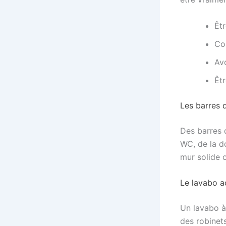
Êtr
Co
Avo
Êt
Les barres 
Des barres d
WC, de la d
mur solide 
Le lavabo ac
Un lavabo à
des robinets