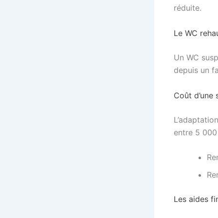
réduite.
Le WC reha
Un WC suspe
depuis un fa
Coût d’une 
L’adaptatio
entre 5 000
Re
Re
Les aides fi