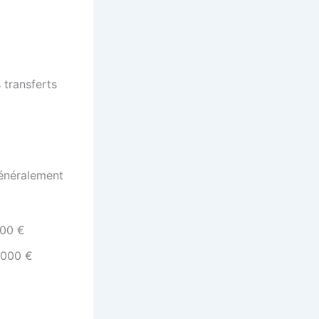
 transferts
généralement
000 €
 000 €