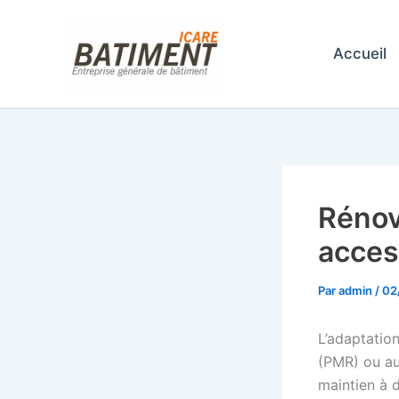
Aller
au
Accueil
contenu
Rénov
access
Par
admin
/
02
L’adaptation
(PMR) ou au 
maintien à 