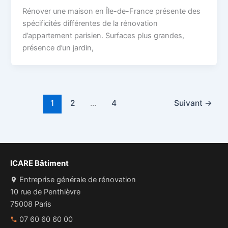
Rénover une maison en Île-de-France présente des
spécificités différentes de la rénovation
d’appartement parisien. Surfaces plus grandes,
présence d’un jardin,
1
2
…
4
Suivant
→
ICARE Bâtiment
Entreprise générale de rénovation
10 rue de Penthièvre
75008 Paris
07 60 60 60 00