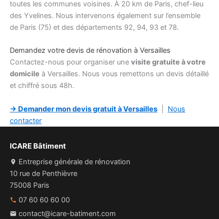
toutes les communes voisines. À 20 km de Paris, chef-lieu
des Yvelines. Nous intervenons également sur l’ensemble
de Paris (75) et des départements 92, 94, 93 et 78.
Demandez votre devis de rénovation à Versailles
Contactez-nous pour organiser une
visite gratuite à votre
domicile
à Versailles. Nous vous remettons un devis détaillé
et chiffré sous 48h.
→ Demander mon devis gratuit à Versailles
|
Nous
contacter
ICARE Bâtiment
Entreprise générale de rénovation
10 rue de Penthièvre
75008 Paris
07 60 60 60 00
contact@icare-batiment.com