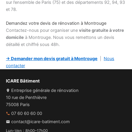
sur l’ensemble de Paris (75) et des départements 92, 94, 93
et 78.
Demandez votre devis de rénovation à Montrouge
Contactez-nous pour organiser une
visite gratuite à votre
domicile
à Montrouge. Nous vous remettons un devis
détaillé et chiffré sous 48h.
→ Demander mon devis gratuit à Montrouge
|
Nous
contacter
ICARE Bâtiment
Entreprise générale de rénovation
10 rue de Penthièvre
75008 Paris
07 60 60 60 00
contact@icare-batiment.com
Lun–Ven : 8h00–17h00