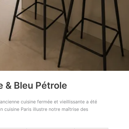
 & Bleu Pétrole
cienne cuisine fermée et vieillissante a été
cuisine Paris illustre notre maîtrise des