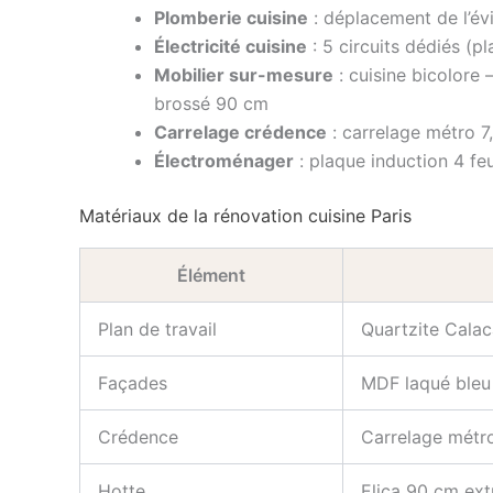
Plomberie cuisine
: déplacement de l’évi
Électricité cuisine
: 5 circuits dédiés (p
Mobilier sur-mesure
: cuisine bicolore 
brossé 90 cm
Carrelage crédence
: carrelage métro 7,
Électroménager
: plaque induction 4 fe
Matériaux de la rénovation cuisine Paris
Élément
Plan de travail
Quartzite Calac
Façades
MDF laqué bleu
Crédence
Carrelage métro
Hotte
Elica 90 cm ext