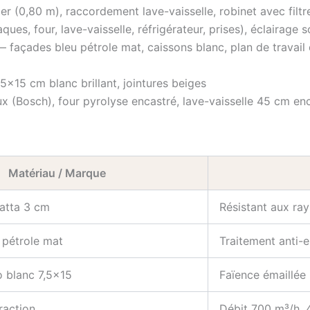
er (0,80 m), raccordement lave-vaisselle, robinet avec filtr
laques, four, lave-vaisselle, réfrigérateur, prises), éclaira
— façades bleu pétrole mat, caissons blanc, plan de travai
5×15 cm blanc brillant, jointures beiges
ux (Bosch), four pyrolyse encastré, lave-vaisselle 45 cm enc
Matériau / Marque
atta 3 cm
Résistant aux ray
 pétrole mat
Traitement anti-
 blanc 7,5×15
Faïence émaillée 
raction
Débit 700 m³/h, 