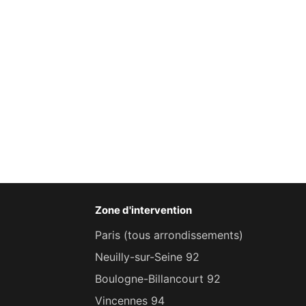
Zone d'intervention
Paris (tous arrondissements)
Neuilly-sur-Seine 92
Boulogne-Billancourt 92
Vincennes 94