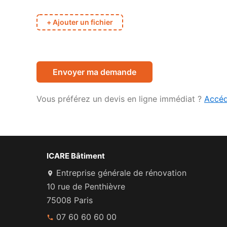
+ Ajouter un fichier
V
e
u
Vous préférez un devis en ligne immédiat ?
Accéd
i
l
l
e
ICARE Bâtiment
z
l
Entreprise générale de rénovation
a
10 rue de Penthièvre
i
75008 Paris
s
07 60 60 60 00
s