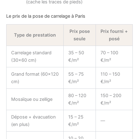
(cache les traces de pieds)
Le prix de la pose de carrelage à Paris
Prix pose
Prix fourni +
Type de prestation
seule
posé
Carrelage standard
35 – 50
70 – 100
(30×60 cm)
€/m²
€/m²
Grand format (60×120
55 – 75
110 – 150
cm)
€/m²
€/m²
80 – 120
150 – 200
Mosaïque ou zellige
€/m²
€/m²
Dépose + évacuation
15 – 25
—
(en plus)
€/m²
10 – 20