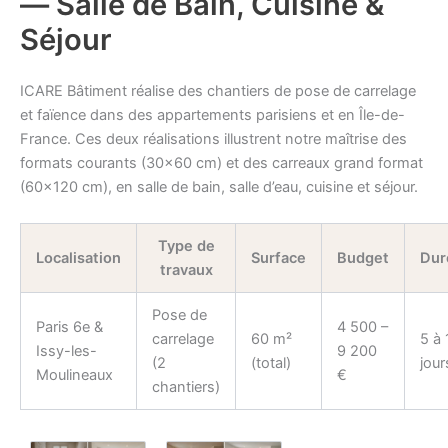
— Salle de Bain, Cuisine &
Séjour
ICARE Bâtiment réalise des chantiers de pose de carrelage
et faïence dans des appartements parisiens et en Île-de-
France. Ces deux réalisations illustrent notre maîtrise des
formats courants (30×60 cm) et des carreaux grand format
(60×120 cm), en salle de bain, salle d’eau, cuisine et séjour.
Type de
Localisation
Surface
Budget
Dur
travaux
Pose de
Paris 6e &
4 500 –
carrelage
60 m²
5 à 
Issy-les-
9 200
(2
(total)
jour
Moulineaux
€
chantiers)