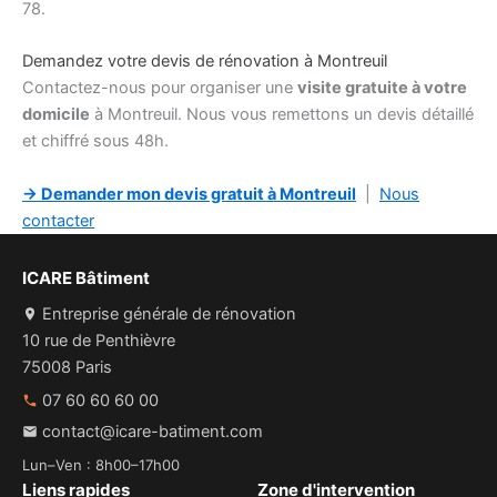
78.
Demandez votre devis de rénovation à Montreuil
Contactez-nous pour organiser une
visite gratuite à votre
domicile
à Montreuil. Nous vous remettons un devis détaillé
et chiffré sous 48h.
→ Demander mon devis gratuit à Montreuil
|
Nous
contacter
ICARE Bâtiment
Entreprise générale de rénovation
10 rue de Penthièvre
75008 Paris
07 60 60 60 00
contact@icare-batiment.com
Lun–Ven : 8h00–17h00
Liens rapides
Zone d'intervention