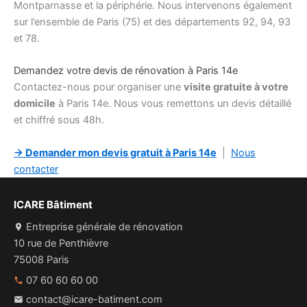
Montparnasse et la périphérie. Nous intervenons également
sur l’ensemble de Paris (75) et des départements 92, 94, 93
et 78.
Demandez votre devis de rénovation à Paris 14e
Contactez-nous pour organiser une
visite gratuite à votre
domicile
à Paris 14e. Nous vous remettons un devis détaillé
et chiffré sous 48h.
→ Demander mon devis gratuit à Paris 14e
|
Nous
contacter
ICARE Bâtiment
Entreprise générale de rénovation
10 rue de Penthièvre
75008 Paris
07 60 60 60 00
contact@icare-batiment.com